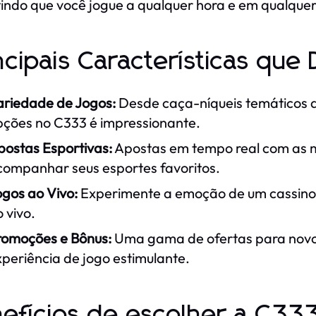
indo que você jogue a qualquer hora e em qualquer
ncipais Características que
ariedade de Jogos:
Desde caça-níqueis temáticos at
pções no C333 é impressionante.
postas Esportivas:
Apostas em tempo real com as 
companhar seus esportes favoritos.
ogos ao Vivo:
Experimente a emoção de um cassino f
 vivo.
romoções e Bônus:
Uma gama de ofertas para novos
periência de jogo estimulante.
efícios de escolher a C33