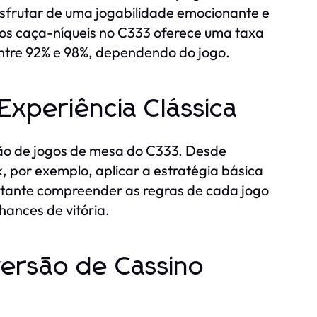
sfrutar de uma jogabilidade emocionante e
 dos caça-níqueis no C333 oferece uma taxa
entre 92% e 98%, dependendo do jogo.
xperiência Clássica
ção de jogos de mesa do C333. Desde
k, por exemplo, aplicar a estratégia básica
rtante compreender as regras de cada jogo
hances de vitória.
versão de Cassino