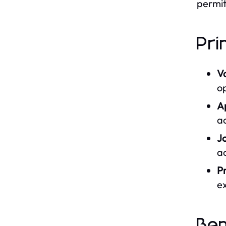
permit
Pri
V
o
A
a
J
ao
P
ex
Ben