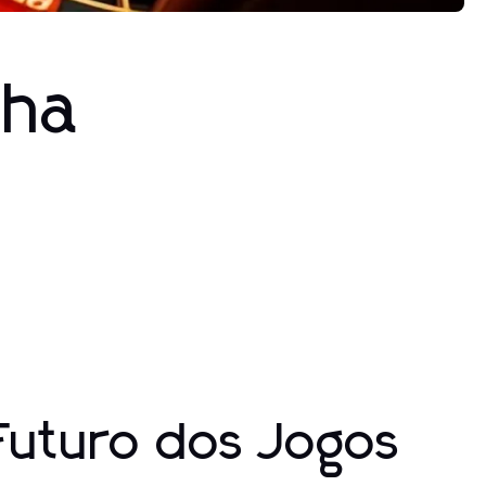
lha
Futuro dos Jogos