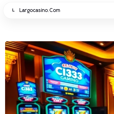
Largocasino.Com
L