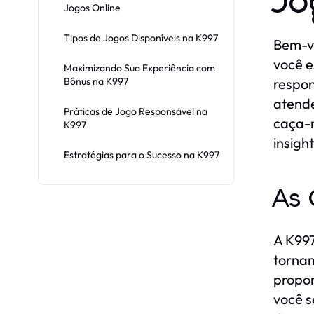
Jo
Jogos Online
Tipos de Jogos Disponíveis na K997
Bem-vi
você e
Maximizando Sua Experiência com
Bônus na K997
respon
atende
Práticas de Jogo Responsável na
caça-n
K997
insigh
Estratégias para o Sucesso na K997
As 
A K997
tornam
propor
você s