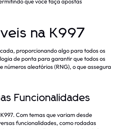
ermitindo que você faça apostas
íveis na K997
ficada, proporcionando algo para todos os
ogia de ponta para garantir que todos os
 números aleatórios (RNG), o que assegura
as Funcionalidades
da K997. Com temas que variam desde
iversas funcionalidades, como rodadas