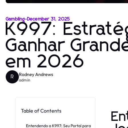
Gambling
-
December 31, 2025
K997: Estratég
Ganhar Grande
em 2026
Rodney Andrews
R
admin
Table of Contents
En
Entendendo a K997: Seu Portal para