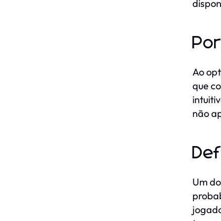
dispon
Por
Ao opt
que co
intuit
não a
Def
Um dos
probab
jogado