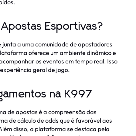
pidos.
 Apostas Esportivas?
se junta a uma comunidade de apostadores
plataforma oferece um ambiente dinâmico e
e acompanhar os eventos em tempo real. Isso
periência geral de jogo.
agamentos na K997
rma de apostas é a compreensão das
ma de cálculo de odds que é favorável aos
lém disso, a plataforma se destaca pela