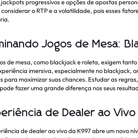
, jackpots progressivos e opções de apostas person
l considerar o RTP e a volatilidade, pois esses fa
ria.
inando Jogos de Mesa: Bla
os de mesa, como blackjack e roleta, exigem tanto
periência imersiva, especialmente no blackjack, 
s para maximizar suas chances. Estudar as regras
pode fazer uma grande diferença nos seus resulta
eriência de Dealer ao Viv
riência de dealer ao vivo da K997 abre um novo nív