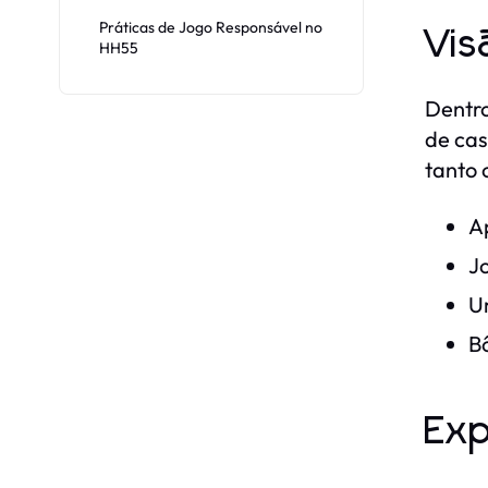
Práticas de Jogo Responsável no
Vis
HH55
Dentro
de cas
tanto 
A
Jo
U
B
Exp