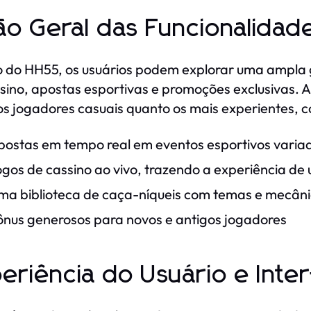
ão Geral das Funcionalida
 do HH55, os usuários podem explorar uma ampla 
sino, apostas esportivas e promoções exclusivas. 
os jogadores casuais quanto os mais experientes, c
postas em tempo real em eventos esportivos varia
gos de cassino ao vivo, trazendo a experiência de 
ma biblioteca de caça-níqueis com temas e mecâni
ônus generosos para novos e antigos jogadores
eriência do Usuário e Inte