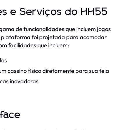
des e Serviços do HH55
gama de funcionalidades que incluem jogos
A plataforma foi projetada para acomodar
om facilidades que incluem:
dos
um cassino físico diretamente para sua tela
cas inovadoras
rface