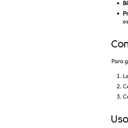
B
P
es
Com
Para g
L
Ce
C
Uso