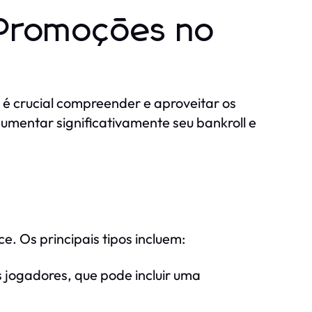
 Promoções no
 é crucial compreender e aproveitar os
umentar significativamente seu bankroll e
. Os principais tipos incluem:
s jogadores, que pode incluir uma