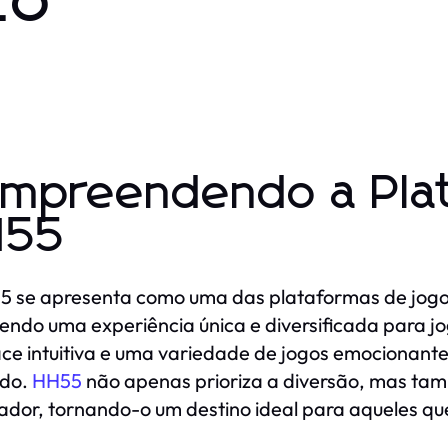
26
mpreendendo a Pla
H55
 se apresenta como uma das plataformas de jogos 
endo uma experiência única e diversificada para j
ace intuitiva e uma variedade de jogos emocionant
do.
HH55
não apenas prioriza a diversão, mas ta
ador, tornando-o um destino ideal para aqueles q