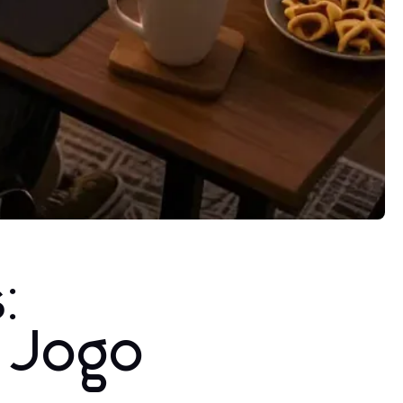
:
o Jogo