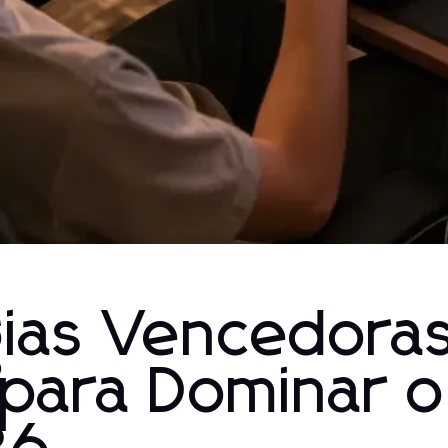
ias Vencedoras
 para Dominar 