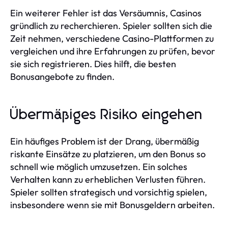
Ein weiterer Fehler ist das Versäumnis, Casinos
gründlich zu recherchieren. Spieler sollten sich die
Zeit nehmen, verschiedene Casino-Plattformen zu
vergleichen und ihre Erfahrungen zu prüfen, bevor
sie sich registrieren. Dies hilft, die besten
Bonusangebote zu finden.
Übermäßiges Risiko eingehen
Ein häufiges Problem ist der Drang, übermäßig
riskante Einsätze zu platzieren, um den Bonus so
schnell wie möglich umzusetzen. Ein solches
Verhalten kann zu erheblichen Verlusten führen.
Spieler sollten strategisch und vorsichtig spielen,
insbesondere wenn sie mit Bonusgeldern arbeiten.