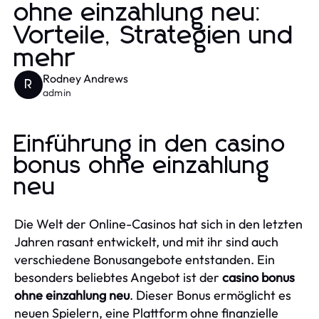
ohne einzahlung neu:
Vorteile, Strategien und
mehr
Rodney Andrews
R
admin
Einführung in den casino
bonus ohne einzahlung
neu
Die Welt der Online-Casinos hat sich in den letzten
Jahren rasant entwickelt, und mit ihr sind auch
verschiedene Bonusangebote entstanden. Ein
besonders beliebtes Angebot ist der
casino bonus
ohne einzahlung neu
. Dieser Bonus ermöglicht es
neuen Spielern, eine Plattform ohne finanzielle