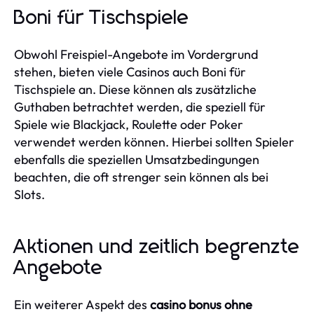
Boni für Tischspiele
Obwohl Freispiel-Angebote im Vordergrund
stehen, bieten viele Casinos auch Boni für
Tischspiele an. Diese können als zusätzliche
Guthaben betrachtet werden, die speziell für
Spiele wie Blackjack, Roulette oder Poker
verwendet werden können. Hierbei sollten Spieler
ebenfalls die speziellen Umsatzbedingungen
beachten, die oft strenger sein können als bei
Slots.
Aktionen und zeitlich begrenzte
Angebote
Ein weiterer Aspekt des
casino bonus ohne