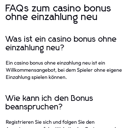
FAQs zum casino bonus
ohne einzahlung neu
Was ist ein casino bonus ohne
einzahlung neu?
Ein casino bonus ohne einzahlung neu ist ein
Willkommensangebot, bei dem Spieler ohne eigene
Einzahlung spielen können.
Wie kann ich den Bonus
beanspruchen?
Registrieren Sie sich und folgen Sie den