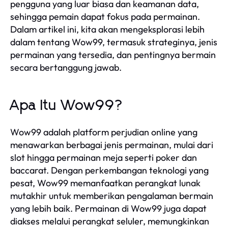
pengguna yang luar biasa dan keamanan data,
sehingga pemain dapat fokus pada permainan.
Dalam artikel ini, kita akan mengeksplorasi lebih
dalam tentang Wow99, termasuk strateginya, jenis
permainan yang tersedia, dan pentingnya bermain
secara bertanggung jawab.
Apa Itu Wow99?
Wow99 adalah platform perjudian online yang
menawarkan berbagai jenis permainan, mulai dari
slot hingga permainan meja seperti poker dan
baccarat. Dengan perkembangan teknologi yang
pesat, Wow99 memanfaatkan perangkat lunak
mutakhir untuk memberikan pengalaman bermain
yang lebih baik. Permainan di Wow99 juga dapat
diakses melalui perangkat seluler, memungkinkan