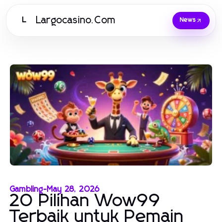
Largocasino.Com
L
News
Gambling
-
May 28, 2026
20 Pilihan Wow99
Terbaik untuk Pemain