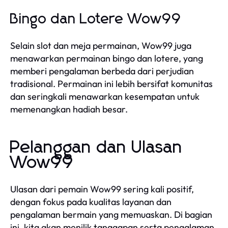
Bingo dan Lotere Wow99
Selain slot dan meja permainan, Wow99 juga
menawarkan permainan bingo dan lotere, yang
memberi pengalaman berbeda dari perjudian
tradisional. Permainan ini lebih bersifat komunitas
dan seringkali menawarkan kesempatan untuk
memenangkan hadiah besar.
Pelanggan dan Ulasan
Wow99
Ulasan dari pemain Wow99 sering kali positif,
dengan fokus pada kualitas layanan dan
pengalaman bermain yang memuaskan. Di bagian
ini, kita akan menilik tanggapan serta pengalaman