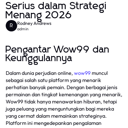
Serius dalam Strategi
Menang 2026
Rodney Andrews
R
admin
Pengantar Wow99 dan
Keunggulannya
Dalam dunia perjudian online,
wow99
muncul
sebagai salah satu platform yang menarik
perhatian banyak pemain. Dengan berbagai jenis
permainan dan tingkat kemenangan yang menarik,
Wow99 tidak hanya menawarkan hiburan, tetapi
juga peluang yang menguntungkan bagi mereka
yang cermat dalam memainkan strateginya.
Platform ini mengedepankan pengalaman