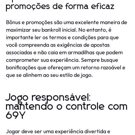
promoções de forma eficaz
Bônus e promoções são uma excelente maneira de
maximizar seu bankroll inicial. No entanto, é
importante ler os termos e condições para que
você compreenda as exigências de apostas
associadas e não caia em armadilhas que podem
comprometer sua experiência. Sempre busque
bonificações que ofereçam um retorno razoável e
que se alinhem ao seu estilo de jogo.
Jogo responsável:
mantendo o controle com
69Y
Jogar deve ser uma experiência divertida e