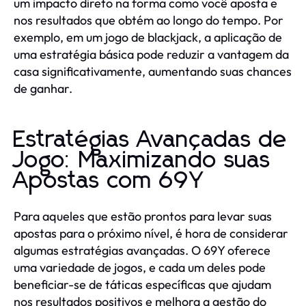
um impacto direto na forma como você aposta e
nos resultados que obtém ao longo do tempo. Por
exemplo, em um jogo de blackjack, a aplicação de
uma estratégia básica pode reduzir a vantagem da
casa significativamente, aumentando suas chances
de ganhar.
Estratégias Avançadas de
Jogo: Maximizando suas
Apostas com 69Y
Para aqueles que estão prontos para levar suas
apostas para o próximo nível, é hora de considerar
algumas estratégias avançadas. O 69Y oferece
uma variedade de jogos, e cada um deles pode
beneficiar-se de táticas específicas que ajudam
nos resultados positivos e melhora a gestão do