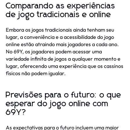
Comparando as experiências
de jogo tradicionais e online
Embora os jogos tradicionais ainda tenham seu
lugar, a conveniência e a acessibilidade do jogo
online estão atraindo mais jogadores a cada ano.
No 69Y, os jogadores podem acessar uma
variedade infinita de jogos a qualquer momento e
lugar, oferecendo uma experiência que os cassinos
físicos não podem igualar.
Previsões para o futuro: o que
esperar do jogo online com
69Y?
As expectativas para o futuro incluem uma maior