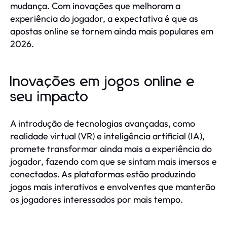
mudança. Com inovações que melhoram a
experiência do jogador, a expectativa é que as
apostas online se tornem ainda mais populares em
2026.
Inovações em jogos online e
seu impacto
A introdução de tecnologias avançadas, como
realidade virtual (VR) e inteligência artificial (IA),
promete transformar ainda mais a experiência do
jogador, fazendo com que se sintam mais imersos e
conectados. As plataformas estão produzindo
jogos mais interativos e envolventes que manterão
os jogadores interessados por mais tempo.