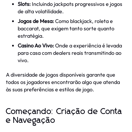
Slots:
Incluindo jackpots progressivos e jogos
de alta volatilidade.
Jogos de Mesa:
Como blackjack, roleta e
baccarat, que exigem tanto sorte quanto
estratégia.
Casino Ao Vivo:
Onde a experiência é levada
para casa com dealers reais transmitindo ao
vivo.
A diversidade de jogos disponíveis garante que
todos os jogadores encontrarão algo que atenda
às suas preferências e estilos de jogo.
Começando: Criação de Conta
e Navegação