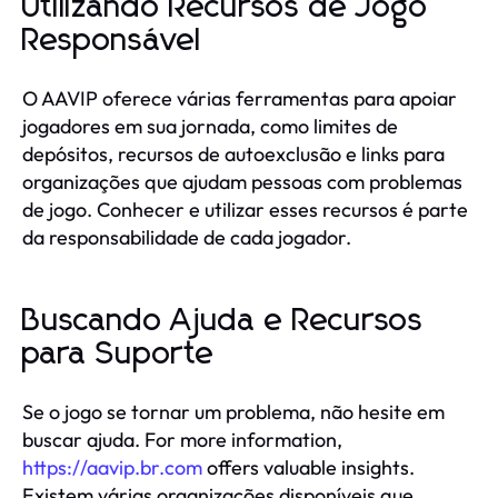
Utilizando Recursos de Jogo
Responsável
O AAVIP oferece várias ferramentas para apoiar
jogadores em sua jornada, como limites de
depósitos, recursos de autoexclusão e links para
organizações que ajudam pessoas com problemas
de jogo. Conhecer e utilizar esses recursos é parte
da responsabilidade de cada jogador.
Buscando Ajuda e Recursos
para Suporte
Se o jogo se tornar um problema, não hesite em
buscar ajuda. For more information,
https://aavip.br.com
offers valuable insights.
Existem várias organizações disponíveis que