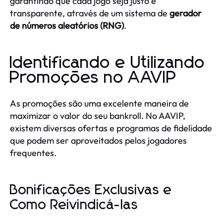
garantindo que cada jogo seja justo e
transparente, através de um sistema de
gerador
de números aleatórios (RNG)
.
Identificando e Utilizando
Promoções no AAVIP
As promoções são uma excelente maneira de
maximizar o valor do seu bankroll. No AAVIP,
existem diversas ofertas e programas de fidelidade
que podem ser aproveitados pelos jogadores
frequentes.
Bonificações Exclusivas e
Como Reivindicá-las