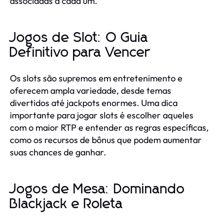
associadas a cada um.
Jogos de Slot: O Guia
Definitivo para Vencer
Os slots são supremos em entretenimento e
oferecem ampla variedade, desde temas
divertidos até jackpots enormes. Uma dica
importante para jogar slots é escolher aqueles
com o maior RTP e entender as regras específicas,
como os recursos de bônus que podem aumentar
suas chances de ganhar.
Jogos de Mesa: Dominando
Blackjack e Roleta