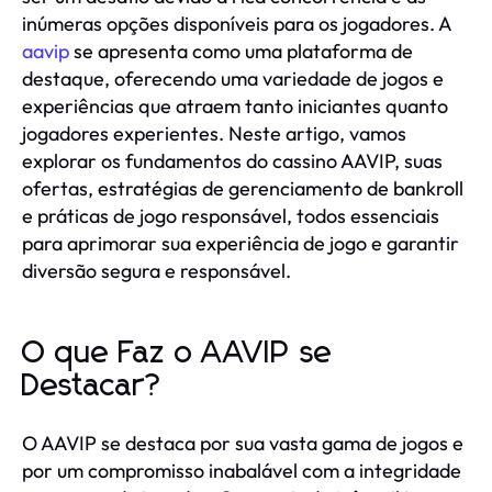
inúmeras opções disponíveis para os jogadores. A
aavip
se apresenta como uma plataforma de
destaque, oferecendo uma variedade de jogos e
experiências que atraem tanto iniciantes quanto
jogadores experientes. Neste artigo, vamos
explorar os fundamentos do cassino AAVIP, suas
ofertas, estratégias de gerenciamento de bankroll
e práticas de jogo responsável, todos essenciais
para aprimorar sua experiência de jogo e garantir
diversão segura e responsável.
O que Faz o AAVIP se
Destacar?
O AAVIP se destaca por sua vasta gama de jogos e
por um compromisso inabalável com a integridade